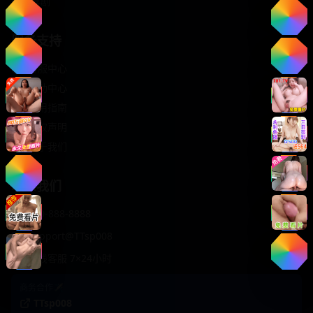
轻松喜剧
服务支持
客服中心
帮助中心
使用指南
版权声明
关于我们
联系我们
400-888-8888
support@TTsp008
在线客服 7×24小时
商务合作✈️
TTsp008