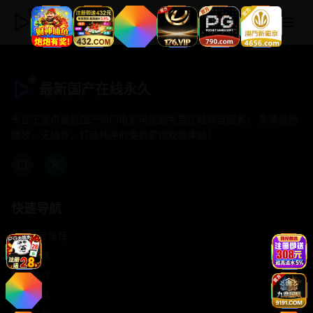
最新国产在线永久
最新国产在线永久
专注于提供最新国产热门电影电视剧免费在线观看服务， 高清流畅
播放，无插件，打造纯净的免费影视观看体验！
快速导航
首页推荐
精选剧情
热门动作
浪漫爱情