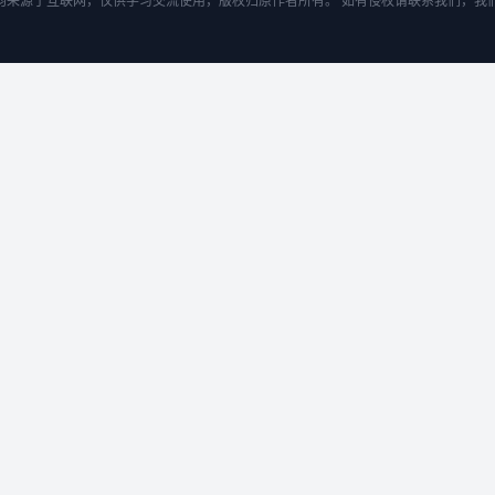
均来源于互联网，仅供学习交流使用，版权归原作者所有。 如有侵权请联系我们，我们